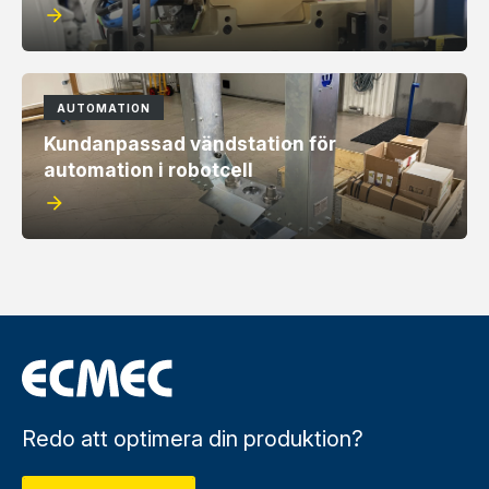
arrow_forward
AUTOMATION
Kundanpassad vändstation för
automation i robotcell
arrow_forward
Redo att optimera din produktion?