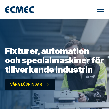
Fixturer, automation
och specialmaskiner för
tillverkande industrin
arrow_forward
VÅRA LÖSNINGAR