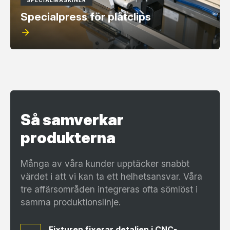
SPECIALMASKINER
Specialpress för plåtclips
arrow_forward
Så samverkar
produkterna
Många av våra kunder upptäcker snabbt
värdet i att vi kan ta ett helhetsansvar. Våra
tre affärsområden integreras ofta sömlöst i
samma produktionslinje.
Fixturen fixerar detaljen i CNC-