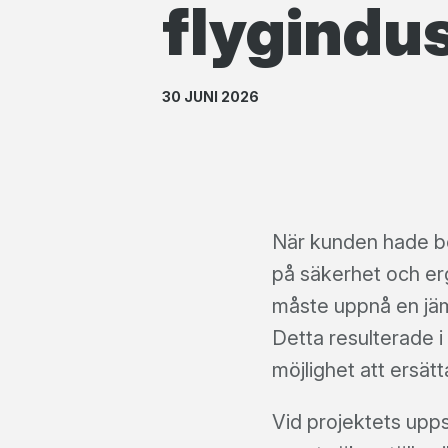
flygindus
30 JUNI 2026
När kunden hade be
på säkerhet och erg
måste uppnå en jäm
Detta resulterade 
möjlighet att ersät
Vid projektets upp