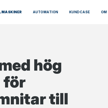
LMASKINER
AUTOMATION
KUNDCASE
OM
 med hög
 för
nitar till