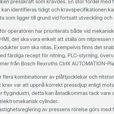
ilken presskraft som krävdes. En stor fördel med f
 kan identifieras tidigt och kravspecifikationen
 som ligger till grund vid fortsatt utveckling och
för operatören har prioriterats både vid mekanisk
I, det ska vara enkelt att ställa om nitpressen m
odukter som ska nitas. Exempelvis finns det snab
 färdiga recept för nitning. PLC-styrning, över
er från Bosch Rexroths CtrlX AUTOMATION-Pla
 flera kombinationer av plåttjocklekar och nitsto
t krav var att uppnå korrekt pressdjup enligt mo
r flygindustri, detta kan åstadkommas tack vare a
lektromekanisk cylinder.
stighetsreglering av pressens rörelse görs med f