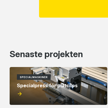
Senaste projekten
SPECIALMASKINER
Specialpress för plåtclips
arrow_forward