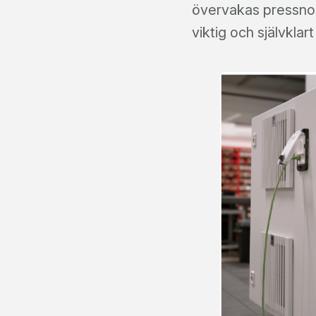
övervakas pressnos
viktig och självkla