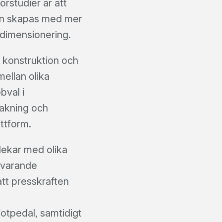
örstudier är att
 kan skapas med mer
 dimensionering.
 konstruktion och
ellan olika
bval i
vakning och
ttform.
rlekar med olika
tsvarande
tt presskraften
otpedal, samtidigt