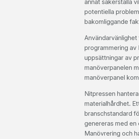
annat säkerställa v
potentiella problem
bakomliggande fakta
Användarvänlighet 
programmering av HM
uppsättningar av pr
manöverpanelen med
manöverpanel komm
Nitpressen hanterar
materialhårdhet. Et
branschstandard fö
genereras med en e
Manövrering och ha