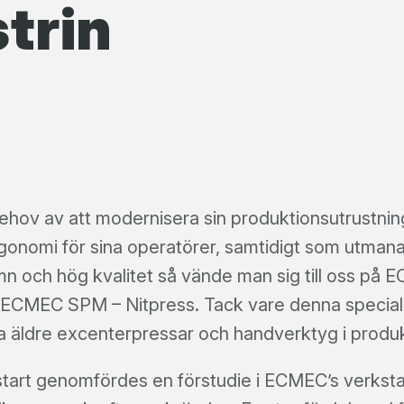
trin
hov av att modernisera sin produktionsutrustning
onomi för sina operatörer, samtidigt som utmanan
n och hög kvalitet så vände man sig till oss på 
i ECMEC SPM – Nitpress. Tack vare denna special
ta äldre excenterpressar och handverktyg i produ
start genomfördes en förstudie i ECMEC’s verkstad