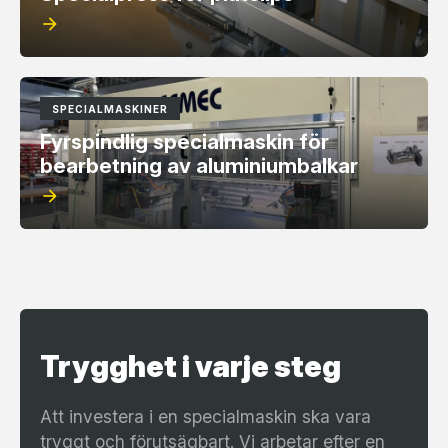
arrow_forward
SPECIALMASKINER
Fyrspindlig specialmaskin för
bearbetning av aluminiumbalkar
arrow_forward
Trygghet i varje steg
Att investera i en specialmaskin ska vara
tryggt och förutsägbart. Vi arbetar efter en