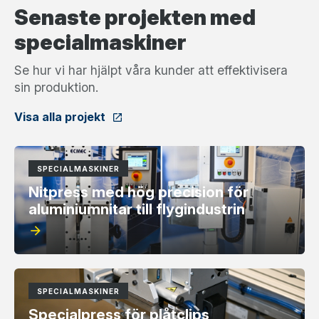
Senaste projekten med
specialmaskiner
Se hur vi har hjälpt våra kunder att effektivisera
sin produktion.
Visa alla projekt
SPECIALMASKINER
Nitpress med hög precision för
aluminiumnitar till flygindustrin
arrow_forward
SPECIALMASKINER
Specialpress för plåtclips